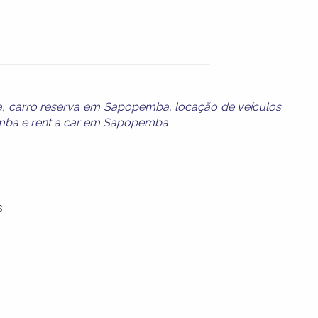
a
,
carro reserva em Sapopemba
,
locação de veículos
emba
e
rent a car em Sapopemba
s