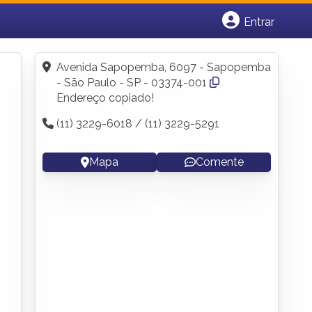
Entrar
Cadastrar empresa
Fazer login
Avenida Sapopemba, 6097 - Sapopemba
Criar conta
- São Paulo - SP - 03374-001
Endereço copiado!
(11) 3229-6018 / (11) 3229-5291
Mapa
Comente