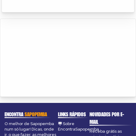
ENCONTRA
SAPOPEMBA
LINKS RÁPIDOS
NOVIDADES POR E-
MAIL
O melhor de Sapopemba
Sobre
num só lugar! Dicas, onde
EncontraSapopemba
Receba grátis as
ir, o que fazer, as melhores