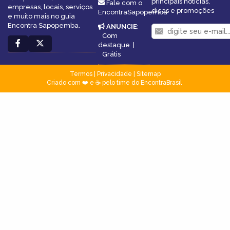
principais notícias,
Fale com o
empresas, locais, serviços
dicas e promoções
EncontraSapopemba
e muito mais no guia
Encontra Sapopemba.
ANUNCIE
:
Com
destaque
|
Grátis
Termos
|
Privacidade
|
Sitemap
Criado com ❤️ e ☕ pelo time do EncontraBrasil