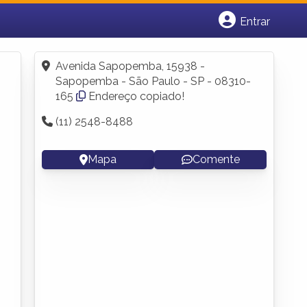
Entrar
Cadastrar empresa
Fazer login
Avenida Sapopemba, 15938 -
Criar conta
Sapopemba - São Paulo - SP - 08310-
165
Endereço copiado!
(11) 2548-8488
Mapa
Comente