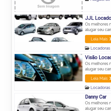
JJL Locado
Os melhores m
alugar seu car
Leia Mais
Locadoras
Visão Locad
Os melhores m
alugar seu c
Leia Mais
Locadoras
Danny Car
Os melhores m
alugar seu car