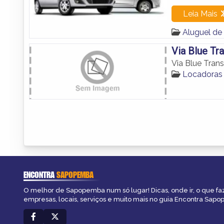
Leia Mais
Aluguel d
Via Blue Tr
Via Blue Tran
Locadoras
ENCONTRA
SAPOPEMBA
O melhor de Sapopemba num só lugar! Dicas, onde ir, o que fa
empresas, locais, serviços e muito mais no guia Encontra Sap