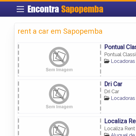
Encontra
Sapopemba
rent a car em Sapopemba
Pontual Cla
Pontual Class
Locadoras
Dri Car
Dri Car
Locadoras
Localiza Re
Localiza Rent
Aluguel d