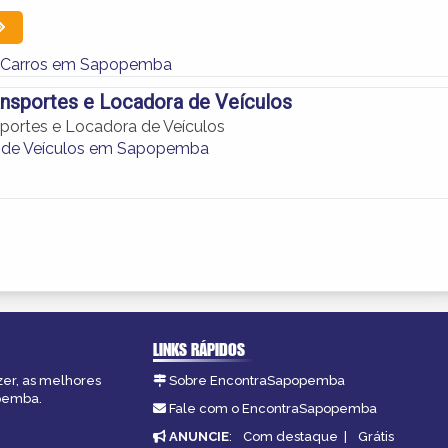
e Carros em Sapopemba
ansportes e Locadora de Veículos
sportes e Locadora de Veículos
 de Veículos em Sapopemba
LINKS RÁPIDOS
zer, as melhores
Sobre EncontraSapopemba
opemba.
Fale com o EncontraSapopemba
ANUNCIE
:
Com destaque
|
Grátis