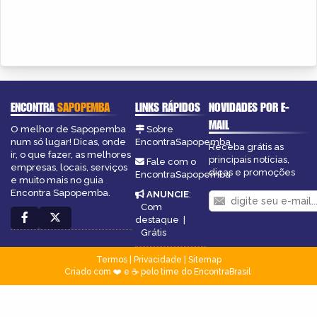
ENCONTRA
SAPOPEMBA
LINKS RÁPIDOS
NOVIDADES POR E-
MAIL
O melhor de Sapopemba
Sobre
num só lugar! Dicas, onde
EncontraSapopemba
Receba grátis as
ir, o que fazer, as melhores
principais notícias,
Fale com o
empresas, locais, serviços
dicas e promoções
EncontraSapopemba
e muito mais no guia
Encontra Sapopemba.
ANUNCIE
:
Com
destaque
|
Grátis
Termos
|
Privacidade
|
Sitemap
Criado com ❤️ e ☕ pelo time do EncontraBrasil