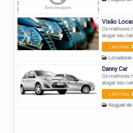
Visão Locad
Os melhores m
alugar seu c
Leia Mais
Locadoras
Danny Car
Os melhores m
alugar seu car
Leia Mais
Aluguel d