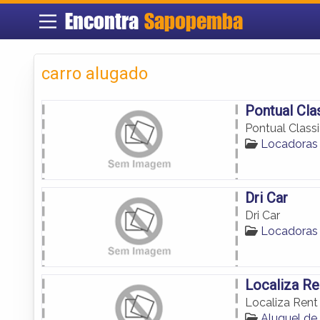
Encontra
Sapopemba
carro alugado
Pontual Cla
Pontual Class
Locadoras
Dri Car
Dri Car
Locadoras
Localiza Re
Localiza Rent
Aluguel d