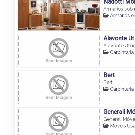
Nadotti Mob
Armários sob
Armários 
Alavonte Ut
Alavonte Util
Carpintar
Bert
Bert
Carpintar
Generali Mó
Generali Móve
Móveis Us