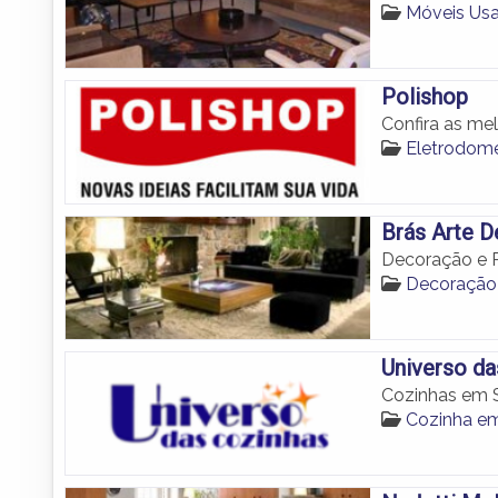
Móveis Us
Polishop
Confira as me
Eletrodom
Brás Arte 
Decoração e 
Decoraçã
Universo da
Cozinhas em
Cozinha e