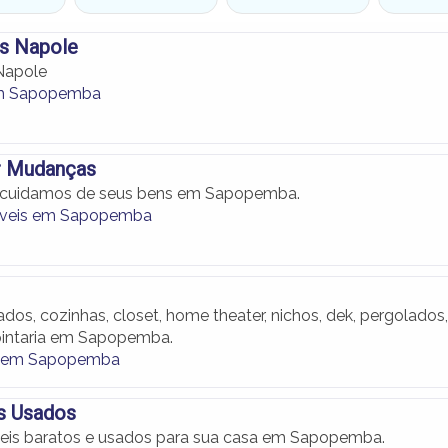
s Napole
Napole
m Sapopemba
r Mudanças
cuidamos de seus bens em Sapopemba.
veis em Sapopemba
dos, cozinhas, closet, home theater, nichos, dek, pergolados,
pintaria em Sapopemba.
ia em Sapopemba
s Usados
eis baratos e usados para sua casa em Sapopemba.