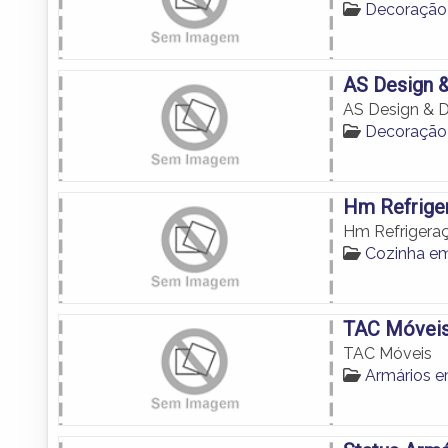
Decoraçã
AS Design 
AS Design & 
Decoraçã
Hm Refrige
Hm Refrigera
Cozinha e
TAC Móvei
TAC Móveis
Armários 