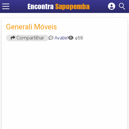
Encontra
Sapopemba
Cadastrar empresa
Fazer login
Generali Móveis
Criar conta
Compartilhar
Avalie!
468