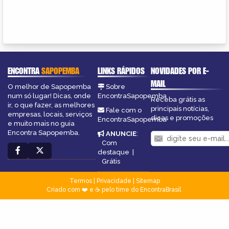
ENCONTRA
SAPOPEMBA
LINKS RÁPIDOS
NOVIDADES POR E-
MAIL
O melhor de Sapopemba
Sobre
num só lugar! Dicas, onde
EncontraSapopemba
Receba grátis as
ir, o que fazer, as melhores
principais notícias,
Fale com o
empresas, locais, serviços
dicas e promoções
EncontraSapopemba
e muito mais no guia
Encontra Sapopemba.
ANUNCIE
:
Com
destaque
|
Grátis
Termos
|
Privacidade
|
Sitemap
Criado com ❤️ e ☕ pelo time do EncontraBrasil