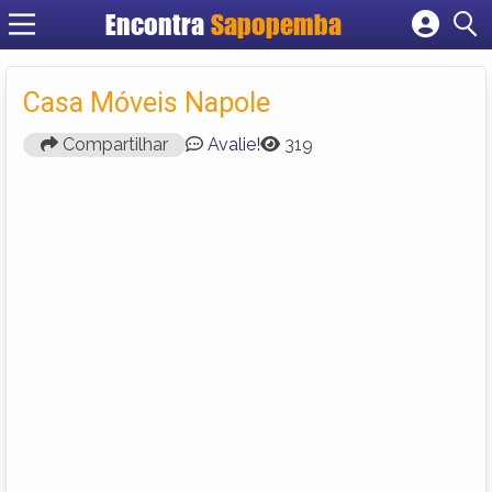
Encontra
Sapopemba
Cadastrar empresa
Fazer login
Casa Móveis Napole
Criar conta
Compartilhar
Avalie!
319