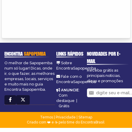
ENCONTRA
SAPOPEMBA
LINKS RÁPIDOS
NOVIDADES POR E-
MAIL
O melhor de Sapopemba
Sobre
num só lugar! Dicas, onde
EncontraSapopemba
Receba grátis as
ir, o que fazer, as melhores
principais notícias,
Fale com o
empresas, locais, serviços
dicas e promoções
EncontraSapopemba
e muito mais no guia
Encontra Sapopemba.
ANUNCIE
:
Com
destaque
|
Grátis
Termos
|
Privacidade
|
Sitemap
Criado com ❤️ e ☕ pelo time do EncontraBrasil