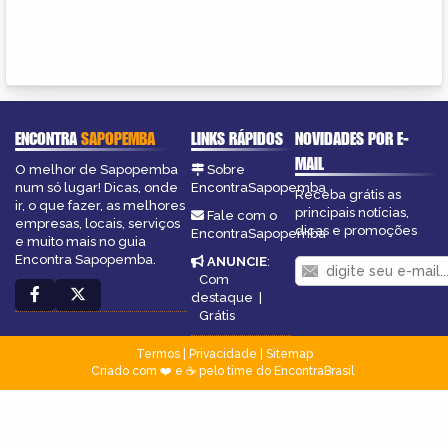
ENCONTRA
SAPOPEMBA
LINKS RÁPIDOS
NOVIDADES POR E-
MAIL
O melhor de Sapopemba
Sobre
num só lugar! Dicas, onde
EncontraSapopemba
Receba grátis as
ir, o que fazer, as melhores
principais notícias,
Fale com o
empresas, locais, serviços
dicas e promoções
EncontraSapopemba
e muito mais no guia
Encontra Sapopemba.
ANUNCIE
:
Com
destaque
|
Grátis
Termos
|
Privacidade
|
Sitemap
Criado com ❤️ e ☕ pelo time do EncontraBrasil