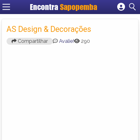
Encontra
Sapopemba
Cadastrar empresa
Fazer login
AS Design & Decorações
Criar conta
Compartilhar
Avalie!
290