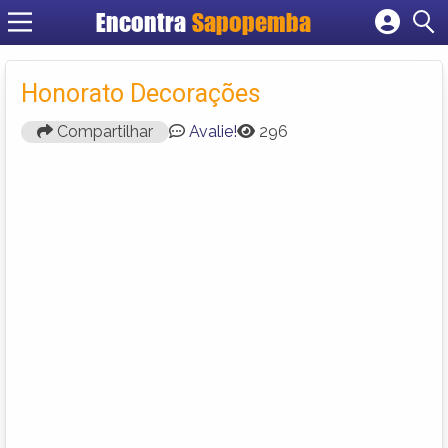
Encontra
Sapopemba
Cadastrar empresa
Fazer login
Honorato Decorações
Criar conta
Compartilhar
Avalie!
296