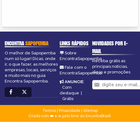
ENCONTRA
SAPOPEMBA
LINKS RÁPIDOS
NOVIDADES POR E-
MAIL
O melhor de Sapopemba
Sobre
num só lugar! Dicas, onde
EncontraSapopemba
Receba grátis as
ir, o que fazer, as melhores
principais notícias,
Fale com o
empresas, locais, serviços
dicas e promoções
EncontraSapopemba
e muito mais no guia
Encontra Sapopemba.
ANUNCIE
:
Com
destaque
|
Grátis
Termos
|
Privacidade
|
Sitemap
Criado com ❤️ e ☕ pelo time do EncontraBrasil