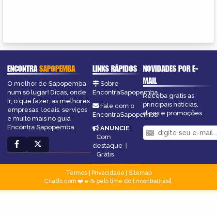
ENCONTRA
SAPOPEMBA
LINKS RÁPIDOS
NOVIDADES POR E-
MAIL
O melhor de Sapopemba
Sobre
num só lugar! Dicas, onde
EncontraSapopemba
Receba grátis as
ir, o que fazer, as melhores
principais notícias,
Fale com o
empresas, locais, serviços
dicas e promoções
EncontraSapopemba
e muito mais no guia
Encontra Sapopemba.
ANUNCIE
:
Com
destaque
|
Grátis
Termos
|
Privacidade
|
Sitemap
Criado com ❤️ e ☕ pelo time do EncontraBrasil