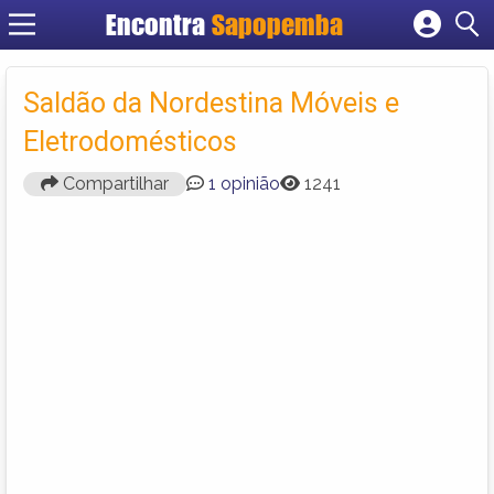
Encontra
Sapopemba
Cadastrar empresa
Fazer login
Saldão da Nordestina Móveis e
Criar conta
Eletrodomésticos
Compartilhar
1 opinião
1241