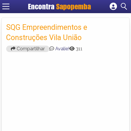
Encontra
Sapopemba
Cadastrar empresa
Fazer login
SQG Empreendimentos e
Criar conta
Construções Vila União
Compartilhar
Avalie!
311