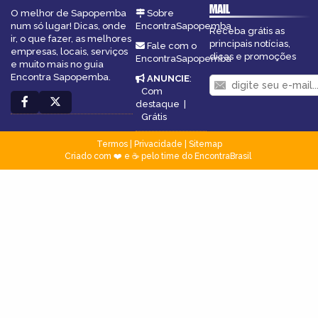
MAIL
O melhor de Sapopemba
Sobre
num só lugar! Dicas, onde
EncontraSapopemba
Receba grátis as
ir, o que fazer, as melhores
principais notícias,
Fale com o
empresas, locais, serviços
dicas e promoções
EncontraSapopemba
e muito mais no guia
Encontra Sapopemba.
ANUNCIE
:
Com
destaque
|
Grátis
Termos
|
Privacidade
|
Sitemap
Criado com ❤️ e ☕ pelo time do EncontraBrasil