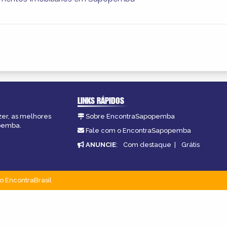
LINKS RÁPIDOS
zer, as melhores
Sobre EncontraSapopemba
opemba.
Fale com o EncontraSapopemba
ANUNCIE
:
Com destaque
|
Grátis
o EncontraBrasil