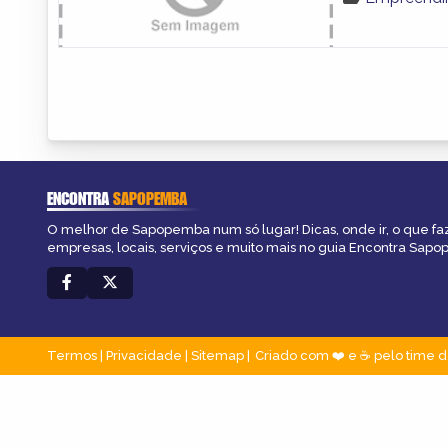
ENCONTRA
SAPOPEMBA
O melhor de Sapopemba num só lugar! Dicas, onde ir, o que fa
empresas, locais, serviços e muito mais no guia Encontra Sap
Termos
|
Privacidade
|
Sitemap
Criado com ❤️ e ☕ pelo time d