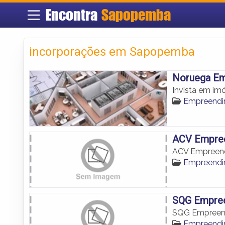
Encontra
Sapopemba
incorporações em Sapopemba
Noruega Em
Invista em i
Empreendi
ACV Empree
ACV Empreend
Empreendi
SQG Empree
SQG Empreend
Empreendi