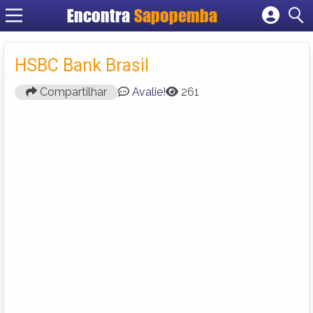
Encontra
Sapopemba
Cadastrar empresa
Fazer login
HSBC Bank Brasil
Criar conta
Compartilhar
Avalie!
261