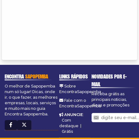
ENCONTRA
SAPOPEMBA
LINKS RÁPIDOS
NOVIDADES POR E-
MAIL
O melhor de Sapopemba
Sobre
num só lugar! Dicas, onde
EncontraSapopemba
Receba grátis as
ir, o que fazer, as melhores
principais notícias,
Fale com o
empresas, locais, serviços
dicas e promoções
EncontraSapopemba
e muito mais no guia
Encontra Sapopemba.
ANUNCIE
:
Com
destaque
|
Grátis