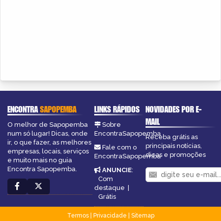
ENCONTRA
SAPOPEMBA
LINKS RÁPIDOS
NOVIDADES POR E-
MAIL
O melhor de Sapopemba
Sobre
num só lugar! Dicas, onde
EncontraSapopemba
Receba grátis as
ir, o que fazer, as melhores
principais notícias,
Fale com o
empresas, locais, serviços
dicas e promoções
EncontraSapopemba
e muito mais no guia
Encontra Sapopemba.
ANUNCIE
:
Com
destaque
|
Grátis
Termos
|
Privacidade
|
Sitemap