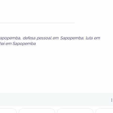
Sapopemba
,
defesa pessoal em Sapopemba
,
luta em
hai em Sapopemba