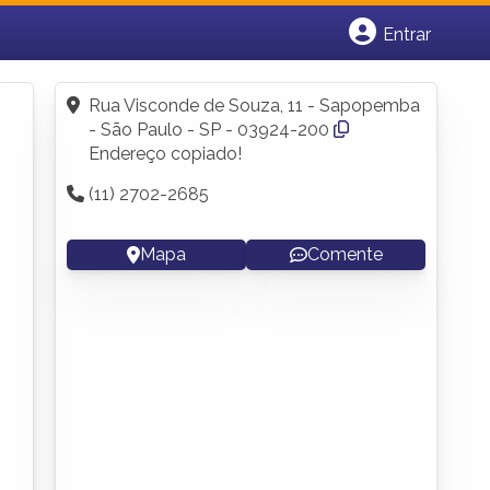
Entrar
Cadastrar empresa
Fazer login
Rua Visconde de Souza, 11 - Sapopemba
Criar conta
- São Paulo - SP - 03924-200
Endereço copiado!
(11) 2702-2685
Mapa
Comente