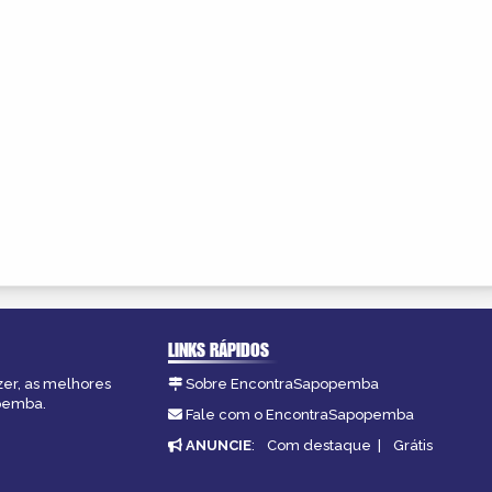
LINKS RÁPIDOS
zer, as melhores
Sobre EncontraSapopemba
opemba.
Fale com o EncontraSapopemba
ANUNCIE
:
Com destaque
|
Grátis