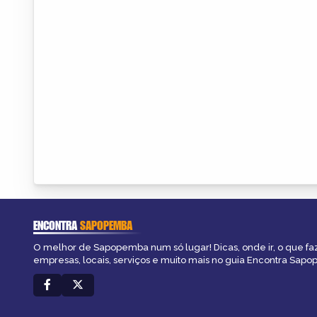
ENCONTRA
SAPOPEMBA
O melhor de Sapopemba num só lugar! Dicas, onde ir, o que fa
empresas, locais, serviços e muito mais no guia Encontra Sap