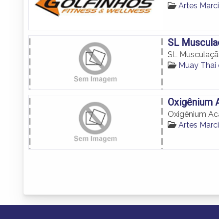
Artes Mar
SL Muscula
SL Musculaç
Muay Thai
Oxigênium 
Oxigênium A
Artes Mar