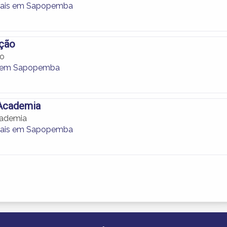
ciais em Sapopemba
ção
ão
 em Sapopemba
Academia
cademia
ciais em Sapopemba