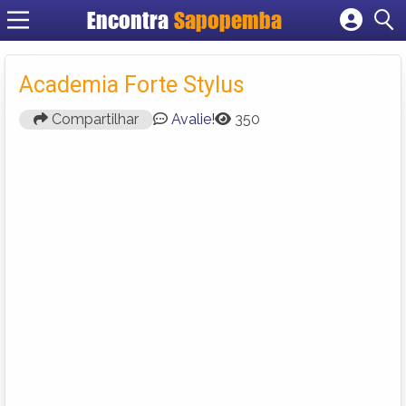
Encontra
Sapopemba
Cadastrar empresa
Fazer login
Academia Forte Stylus
Criar conta
Compartilhar
Avalie!
350