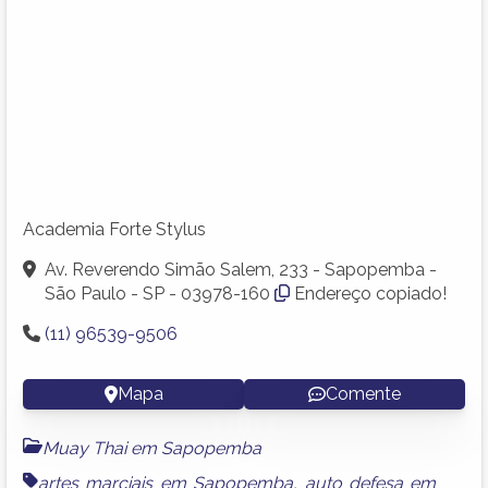
Academia Forte Stylus
Av. Reverendo Simão Salem, 233 - Sapopemba -
São Paulo - SP - 03978-160
Endereço copiado!
(11) 96539-9506
Mapa
Comente
Muay Thai em Sapopemba
artes marciais em Sapopemba
,
auto defesa em