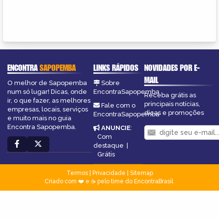
ENCONTRA
SAPOPEMBA
LINKS RÁPIDOS
NOVIDADES POR E-
MAIL
O melhor de Sapopemba
Sobre
num só lugar! Dicas, onde
EncontraSapopemba
Receba grátis as
ir, o que fazer, as melhores
principais notícias,
Fale com o
empresas, locais, serviços
dicas e promoções
EncontraSapopemba
e muito mais no guia
Encontra Sapopemba.
ANUNCIE
:
Com
destaque
|
Grátis
Termos
|
Privacidade
|
Sitemap
Criado com ❤️ e ☕ pelo time do EncontraBrasil