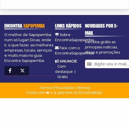
ENCONTRA
SAPOPEMBA
LINKS RÁPIDOS
NOVIDADES POR E-
MAIL
O melhor de Sapopemba
Sobre
num só lugar! Dicas, onde
EncontraSapopemba
Receba grátis as
ir, o que fazer, as melhores
principais notícias,
Fale com o
empresas, locais, serviços
dicas e promoções
EncontraSapopemba
e muito mais no guia
Encontra Sapopemba.
ANUNCIE
:
Com
destaque
|
Grátis
Termos
|
Privacidade
|
Sitemap
Criado com ❤️ e ☕ pelo time do EncontraBrasil