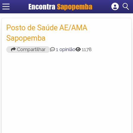
Encontra
Sapopemba
Cadastrar empresa
Fazer login
Posto de Saúde AE/AMA
Criar conta
Sapopemba
Compartilhar
1 opinião
1178