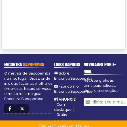
ENCONTRA
SAPOPEMBA
LINKS RÁPIDOS
NOVIDADES POR E-
MAIL
O melhor de Sapopemba
Sobre
num só lugar! Dicas, onde
EncontraSapopemba
Receba grátis as
ir, o que fazer, as melhores
principais notícias,
Fale com o
empresas, locais, serviços
dicas e promoções
EncontraSapopemba
e muito mais no guia
Encontra Sapopemba.
ANUNCIE
:
Com
destaque
|
Grátis
Termos
|
Privacidade
|
Sitemap