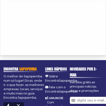
ENCONTRA
SAPOPEMBA
LINKS RÁPIDOS
NOVIDADES POR E-
MAIL
O melhor de Sapopemba
Sobre
num só lugar! Dicas, onde
EncontraSapopemba
Receba grátis as
ir, o que fazer, as melhores
principais notícias,
Fale com o
empresas, locais, serviços
dicas e promoções
EncontraSapopemba
e muito mais no guia
Encontra Sapopemba.
ANUNCIE
:
Com