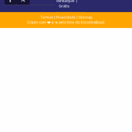
destaque
|
Grátis
Termos
|
Privacidade
|
Sitemap
Criado com ❤️ e ☕ pelo time do EncontraBrasil