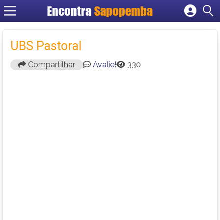
Encontra
Sapopemba
Cadastrar empresa
Fazer login
UBS Pastoral
Criar conta
Compartilhar
Avalie!
330