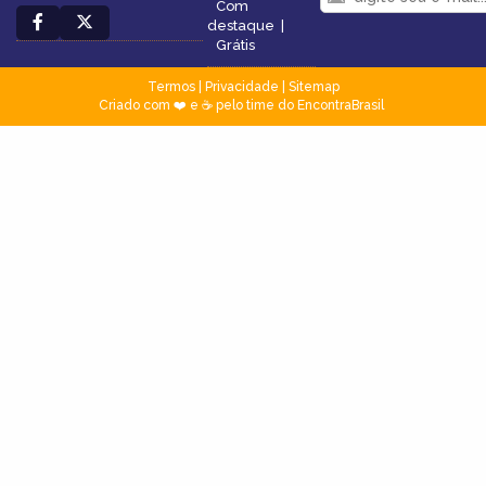
Com
destaque
|
Grátis
Termos
|
Privacidade
|
Sitemap
Criado com ❤️ e ☕ pelo time do EncontraBrasil