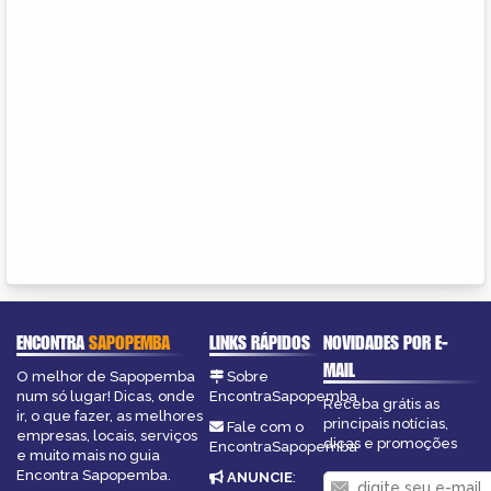
ENCONTRA
SAPOPEMBA
LINKS RÁPIDOS
NOVIDADES POR E-
MAIL
O melhor de Sapopemba
Sobre
num só lugar! Dicas, onde
EncontraSapopemba
Receba grátis as
ir, o que fazer, as melhores
principais notícias,
Fale com o
empresas, locais, serviços
dicas e promoções
EncontraSapopemba
e muito mais no guia
Encontra Sapopemba.
ANUNCIE
: