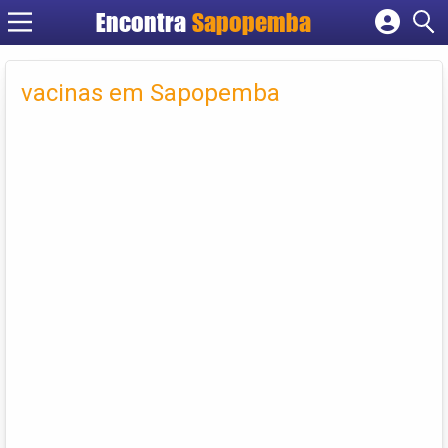
Encontra
Sapopemba
Cadastrar empresa
Fazer login
vacinas em Sapopemba
Criar conta