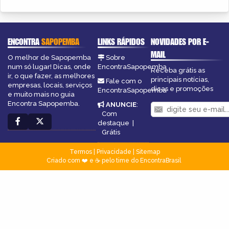
ENCONTRA
SAPOPEMBA
LINKS RÁPIDOS
NOVIDADES POR E-
MAIL
O melhor de Sapopemba
Sobre
num só lugar! Dicas, onde
EncontraSapopemba
Receba grátis as
ir, o que fazer, as melhores
principais notícias,
Fale com o
empresas, locais, serviços
dicas e promoções
EncontraSapopemba
e muito mais no guia
Encontra Sapopemba.
ANUNCIE
:
Com
destaque
|
Grátis
Termos
|
Privacidade
|
Sitemap
Criado com ❤️ e ☕ pelo time do EncontraBrasil