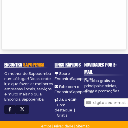
ENCONTRA
SAPOPEMBA
LINKS RÁPIDOS
NOVIDADES POR E-
MAIL
O melhor de Sapopemba
Sobre
num só lugar! Dicas, onde
EncontraSapopemba
Receba grátis as
ir, o que fazer, as melhores
principais notícias,
Fale com o
empresas, locais, serviços
dicas e promoções
EncontraSapopemba
e muito mais no guia
Encontra Sapopemba.
ANUNCIE
:
Com
destaque
|
Grátis
Termos
|
Privacidade
|
Sitemap