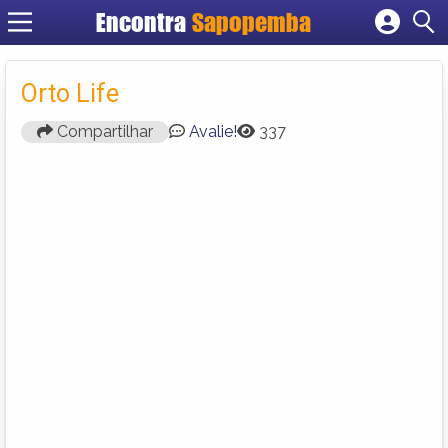
Encontra
Sapopemba
Cadastrar empresa
Fazer login
Orto Life
Criar conta
Compartilhar
Avalie!
337