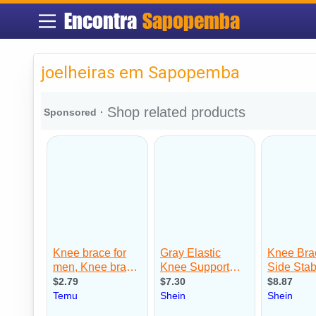
Encontra
Sapopemba
joelheiras em Sapopemba