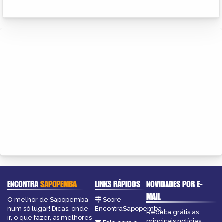
ENCONTRA
SAPOPEMBA
LINKS RÁPIDOS
NOVIDADES POR E-
MAIL
O melhor de Sapopemba
Sobre
num só lugar! Dicas, onde
EncontraSapopemba
Receba grátis as
ir, o que fazer, as melhores
principais notícias,