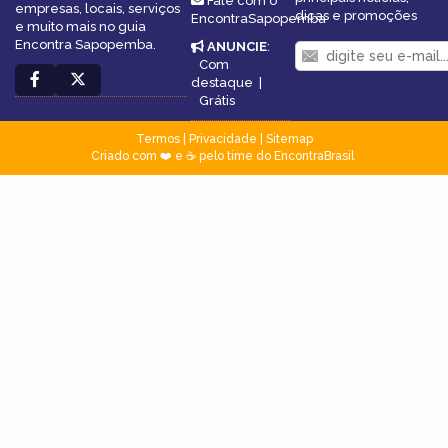
Fale com o
empresas, locais, serviços
dicas e promoções
EncontraSapopemba
e muito mais no guia
Encontra Sapopemba.
ANUNCIE
:
Com
destaque
|
Grátis
Termos
|
Privacidade
|
Sitemap
Criado com ❤️ e ☕ pelo time do EncontraBrasil