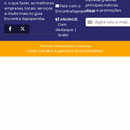
ir, o que fazer, as melhores
principais notícias,
Fale com o
empresas, locais, serviços
dicas e promoções
EncontraSapopemba
e muito mais no guia
Encontra Sapopemba.
ANUNCIE
:
Com
destaque
|
Grátis
Termos
|
Privacidade
|
Sitemap
Criado com ❤️ e ☕ pelo time do EncontraBrasil