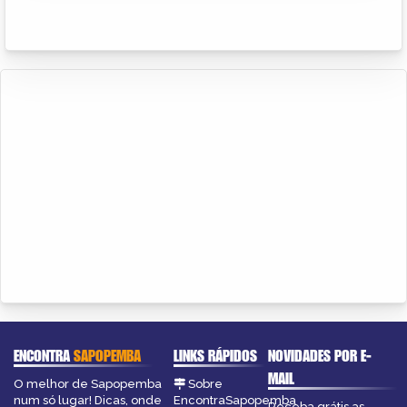
ENCONTRA
SAPOPEMBA
LINKS RÁPIDOS
NOVIDADES POR E-
MAIL
O melhor de Sapopemba
Sobre
num só lugar! Dicas, onde
EncontraSapopemba
Receba grátis as