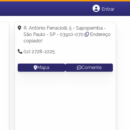
Entrar
Cadastrar empresa
Fazer login
R. Antônio Ferraciolli, 5 - Sapopemba -
Criar conta
São Paulo - SP - 03910-070
Endereço
copiado!
(11) 2728-2225
Mapa
Comente