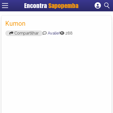
Encontra
Sapopemba
Cadastrar empresa
Fazer login
Kumon
Criar conta
Compartilhar
Avalie!
288