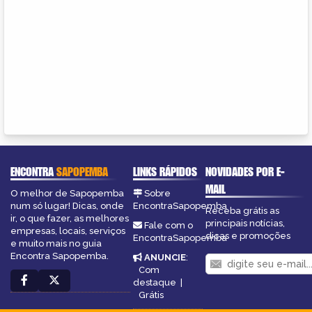
ENCONTRA
SAPOPEMBA
LINKS RÁPIDOS
NOVIDADES POR E-
MAIL
O melhor de Sapopemba
Sobre
num só lugar! Dicas, onde
EncontraSapopemba
Receba grátis as
ir, o que fazer, as melhores
principais notícias,
Fale com o
empresas, locais, serviços
dicas e promoções
EncontraSapopemba
e muito mais no guia
Encontra Sapopemba.
ANUNCIE
:
Com
destaque
|
Grátis