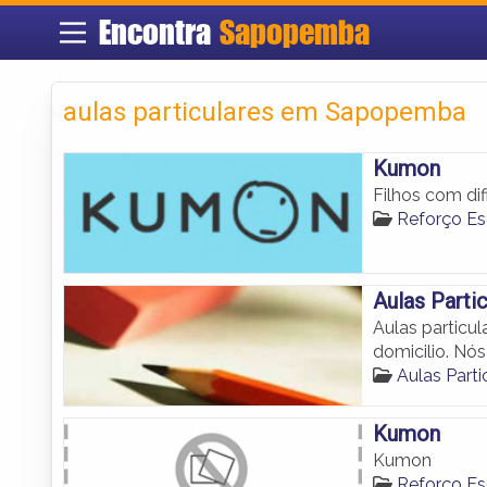
Encontra
Sapopemba
aulas particulares em Sapopemba
Kumon
Filhos com di
Reforço E
Aulas Parti
Aulas particu
domicilio. Nó
Aulas Part
Kumon
Kumon
Reforço E