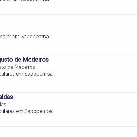
scolar em Sapopemba
gusto de Medeiros
sto de Medeiros
iculares em Sapopemba
aldas
das
iculares em Sapopemba