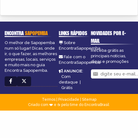
ENCONTRA
SAPOPEMBA
LINKS RÁPIDOS
NOVIDADES POR E-
MAIL
O melhor de Sapopemba
Sobre
num só lugar! Dicas, onde
EncontraSapopemba
Receba grátis as
ir, o que fazer, as melhores
principais notícias,
Fale com o
empresas, locais, serviços
dicas e promoções
EncontraSapopemba
e muito mais no guia
Encontra Sapopemba.
ANUNCIE
:
Com
destaque
|
Grátis
Termos
|
Privacidade
|
Sitemap
Criado com ❤️ e ☕ pelo time do EncontraBrasil