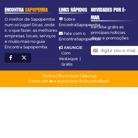
ENCONTRA
SAPOPEMBA
LINKS RÁPIDOS
NOVIDADES POR E-
MAIL
O melhor de Sapopemba
Sobre
num só lugar! Dicas, onde
EncontraSapopemba
Receba grátis as
ir, o que fazer, as melhores
principais notícias,
Fale com o
empresas, locais, serviços
dicas e promoções
EncontraSapopemba
e muito mais no guia
Encontra Sapopemba.
ANUNCIE
:
Com
destaque
|
Grátis
Termos
|
Privacidade
|
Sitemap
Criado com ❤️ e ☕ pelo time do EncontraBrasil