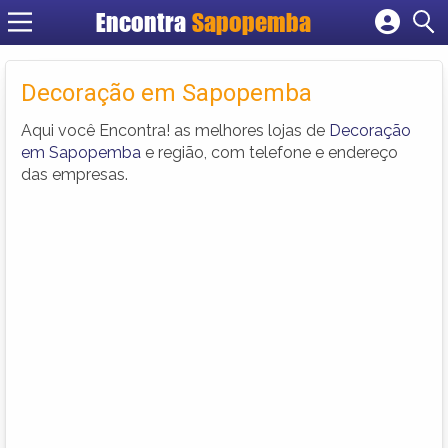
Encontra
Sapopemba
Cadastrar empresa
Fazer login
Decoração em Sapopemba
Criar conta
Aqui você Encontra! as melhores lojas de
Decoração
em Sapopemba
e região, com telefone e endereço
das empresas.