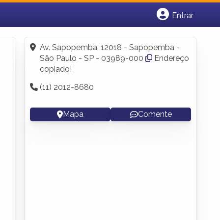
Entrar
Cadastrar empresa
Fazer login
Av. Sapopemba, 12018 - Sapopemba -
Criar conta
São Paulo - SP - 03989-000
Endereço
copiado!
(11) 2012-8680
Mapa
Comente