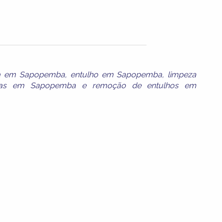
a em Sapopemba
,
entulho em Sapopemba
,
limpeza
bas em Sapopemba
e
remoção de entulhos em