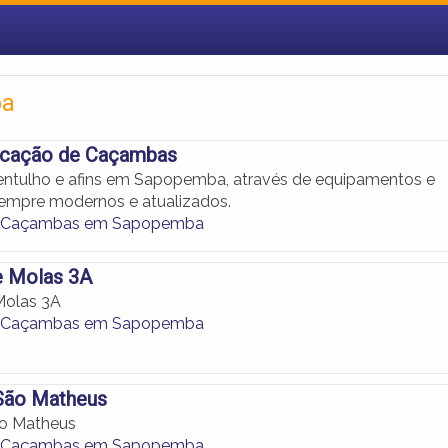
ba
ocação de Caçambas
ntulho e afins em Sapopemba, através de equipamentos e
empre modernos e atualizados.
e Caçambas em Sapopemba
 Molas 3A
olas 3A
e Caçambas em Sapopemba
São Matheus
o Matheus
e Caçambas em Sapopemba