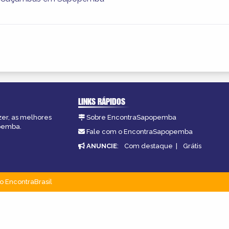
LINKS RÁPIDOS
zer, as melhores
Sobre EncontraSapopemba
opemba.
Fale com o EncontraSapopemba
ANUNCIE
:
Com destaque
|
Grátis
o EncontraBrasil