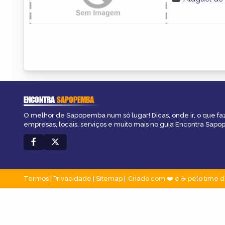
ENCONTRA
SAPOPEMBA
O melhor de Sapopemba num só lugar! Dicas, onde ir, o que fa
empresas, locais, serviços e muito mais no guia Encontra Sap
Termos
|
Privacidade
|
Sitemap
Criado com ❤️ e ☕ pelo time d