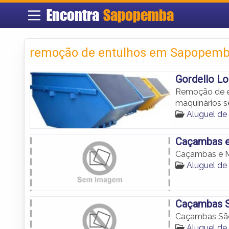
Encontra
Sapopemba
remoção de entulhos em Sapopem
Gordello L
Remoção de e
maquinários s
Aluguel d
Caçambas e
Caçambas e M
Aluguel d
Caçambas 
Caçambas Sã
Aluguel d