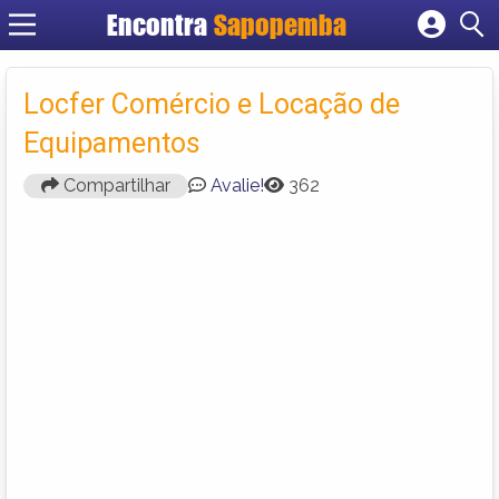
Encontra
Sapopemba
Cadastrar empresa
Fazer login
Locfer Comércio e Locação de
Criar conta
Equipamentos
Compartilhar
Avalie!
362