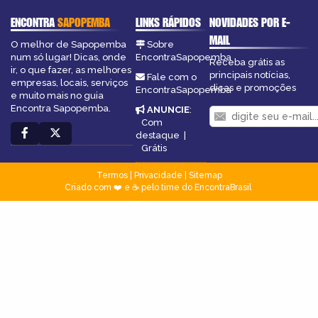
ENCONTRA
SAPOPEMBA
LINKS RÁPIDOS
NOVIDADES POR E-
MAIL
O melhor de Sapopemba
Sobre
num só lugar! Dicas, onde
EncontraSapopemba
Receba grátis as
ir, o que fazer, as melhores
principais notícias,
Fale com o
empresas, locais, serviços
dicas e promoções
EncontraSapopemba
e muito mais no guia
Encontra Sapopemba.
ANUNCIE
:
Com
destaque
|
Grátis
Termos
|
Privacidade
|
Sitemap
Criado com ❤️ e ☕ pelo time do EncontraBrasil