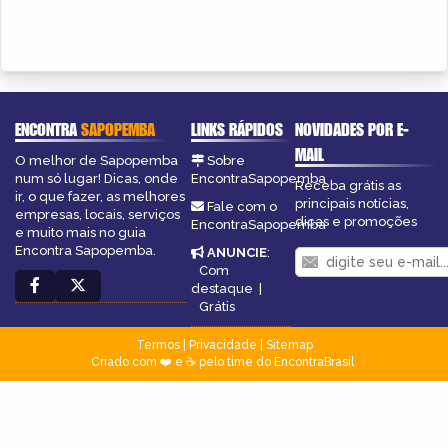
ENCONTRA
SAPOPEMBA
LINKS RÁPIDOS
NOVIDADES POR E-
MAIL
O melhor de Sapopemba
Sobre
num só lugar! Dicas, onde
EncontraSapopemba
Receba grátis as
ir, o que fazer, as melhores
principais notícias,
Fale com o
empresas, locais, serviços
dicas e promoções
EncontraSapopemba
e muito mais no guia
Encontra Sapopemba.
ANUNCIE
:
Com
destaque
|
Grátis
Termos
|
Privacidade
|
Sitemap
Criado com ❤️ e ☕ pelo time do EncontraBrasil