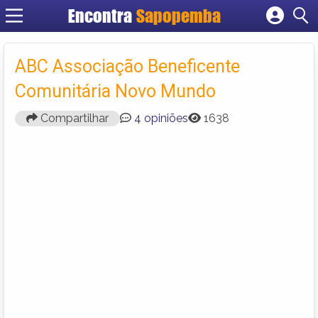
Encontra
Sapopemba
Cadastrar empresa
Fazer login
ABC Associação Beneficente
Criar conta
Comunitária Novo Mundo
Compartilhar
4 opiniões
1638