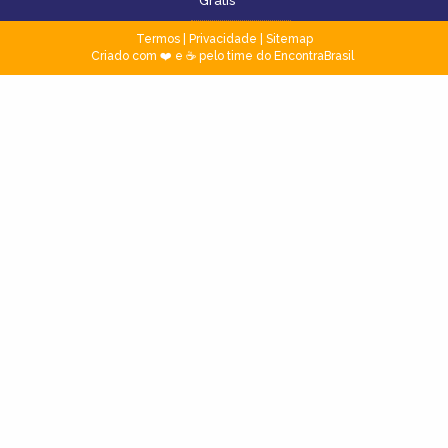
Grátis
Termos
|
Privacidade
|
Sitemap
Criado com ❤️ e ☕ pelo time do EncontraBrasil