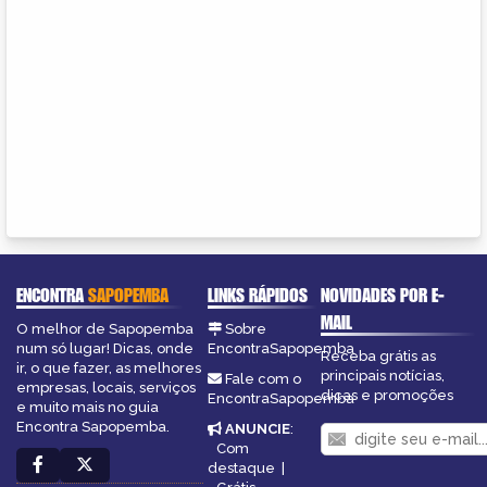
ENCONTRA
SAPOPEMBA
LINKS RÁPIDOS
NOVIDADES POR E-
MAIL
O melhor de Sapopemba
Sobre
num só lugar! Dicas, onde
EncontraSapopemba
Receba grátis as
ir, o que fazer, as melhores
principais notícias,
Fale com o
empresas, locais, serviços
dicas e promoções
EncontraSapopemba
e muito mais no guia
Encontra Sapopemba.
ANUNCIE
:
Com
destaque
|