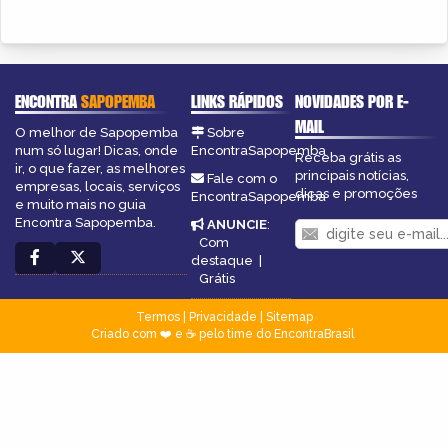
ENCONTRA
SAPOPEMBA
LINKS RÁPIDOS
NOVIDADES POR E-
MAIL
O melhor de Sapopemba
Sobre
num só lugar! Dicas, onde
EncontraSapopemba
Receba grátis as
ir, o que fazer, as melhores
principais notícias,
Fale com o
empresas, locais, serviços
dicas e promoções
EncontraSapopemba
e muito mais no guia
Encontra Sapopemba.
ANUNCIE
:
Com
destaque
|
Grátis
Termos
|
Privacidade
|
Sitemap
Criado com ❤️ e ☕ pelo time do EncontraBrasil