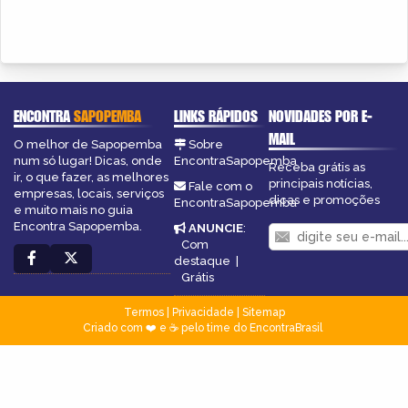
ENCONTRA
SAPOPEMBA
LINKS RÁPIDOS
NOVIDADES POR E-
MAIL
O melhor de Sapopemba
Sobre
num só lugar! Dicas, onde
EncontraSapopemba
Receba grátis as
ir, o que fazer, as melhores
principais notícias,
Fale com o
empresas, locais, serviços
dicas e promoções
EncontraSapopemba
e muito mais no guia
Encontra Sapopemba.
ANUNCIE
:
Com
destaque
|
Grátis
Termos
|
Privacidade
|
Sitemap
Criado com ❤️ e ☕ pelo time do EncontraBrasil