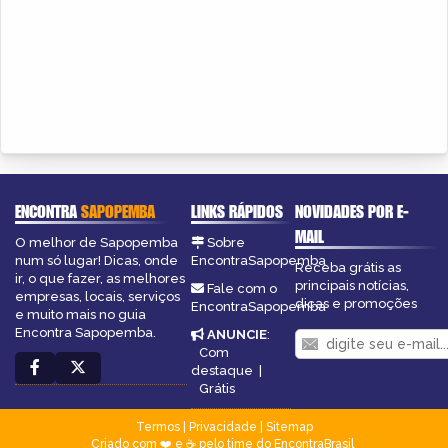
ENCONTRA
SAPOPEMBA
LINKS RÁPIDOS
NOVIDADES POR E-
MAIL
O melhor de Sapopemba
Sobre
num só lugar! Dicas, onde
EncontraSapopemba
Receba grátis as
ir, o que fazer, as melhores
principais notícias,
Fale com o
empresas, locais, serviços
dicas e promoções
EncontraSapopemba
e muito mais no guia
Encontra Sapopemba.
ANUNCIE
:
Com
destaque
|
Grátis
Termos
|
Privacidade
|
Sitemap
Criado com ❤️ e ☕ pelo time do EncontraBrasil