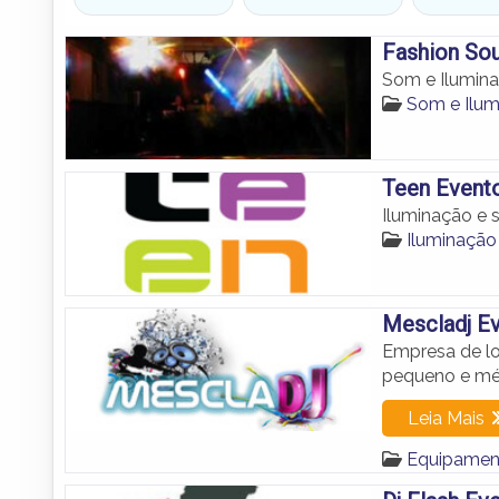
Fashion So
Som e Ilumin
Som e Ilu
Teen Evento
Iluminação e
Iluminaçã
Mescladj E
Empresa de l
pequeno e mé
Leia Mais
Equipamen