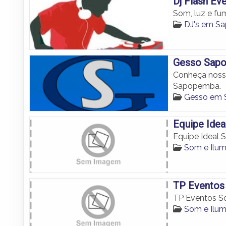
Dj Flash Ev
Som, luz e f
DJ's em S
Gesso Sap
Conheça nosso
Sapopemba.
Gesso em
Equipe Idea
Equipe Ideal 
Som e Ilu
TP Eventos
TP Eventos S
Som e Ilu