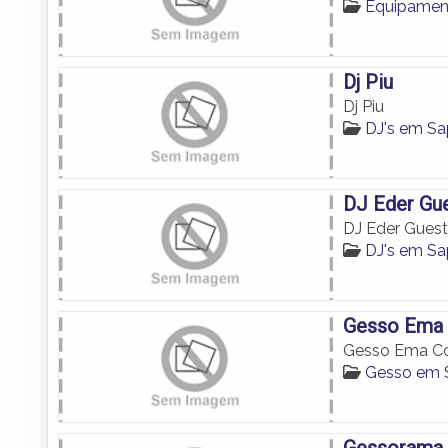
Equipamen
Dj Piu
Dj Piu
DJ's em S
DJ Eder Gu
DJ Eder Gues
DJ's em S
Gesso Ema 
Gesso Ema Co
Gesso em
Gessorama 