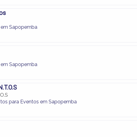
tos
o em Sapopemba
o em Sapopemba
N.T.O.S
.O.S
tos para Eventos em Sapopemba