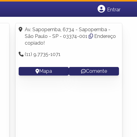
Entrar
Cadastrar empresa
Fazer login
Av. Sapopemba, 6734 - Sapopemba -
Criar conta
São Paulo - SP - 03374-001
Endereço
copiado!
(11) 9.7735-1071
Mapa
Comente