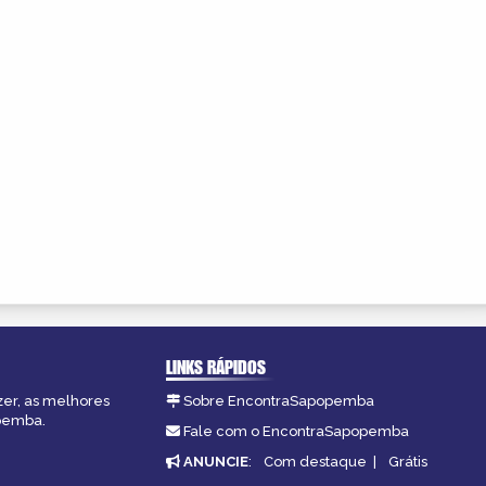
LINKS RÁPIDOS
zer, as melhores
Sobre EncontraSapopemba
opemba.
Fale com o EncontraSapopemba
ANUNCIE
:
Com destaque
|
Grátis