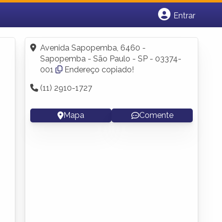
Entrar
Cadastrar empresa
Fazer login
Avenida Sapopemba, 6460 -
Criar conta
Sapopemba - São Paulo - SP - 03374-
001
Endereço copiado!
(11) 2910-1727
Mapa
Comente