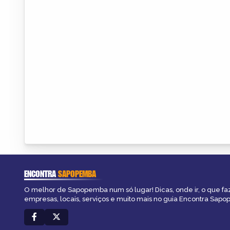
ENCONTRA
SAPOPEMBA
O melhor de Sapopemba num só lugar! Dicas, onde ir, o que fa
empresas, locais, serviços e muito mais no guia Encontra Sap