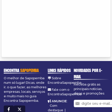
ENCONTRA
SAPOPEMBA
LINKS RÁPIDOS
NOVIDADES POR E-
MAIL
O melhor de Sapopemba
Sobre
num só lugar! Dicas, onde
EncontraSapopemba
Receba grátis as
ir, o que fazer, as melhores
principais notícias,
Fale com o
empresas, locais, serviços
dicas e promoções
EncontraSapopemba
e muito mais no guia
Encontra Sapopemba.
ANUNCIE
:
Com
destaque
|