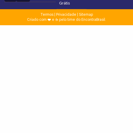
Grátis
Termos
|
Privacidade
|
Sitemap
Criado com ❤️ e ☕ pelo time do EncontraBrasil