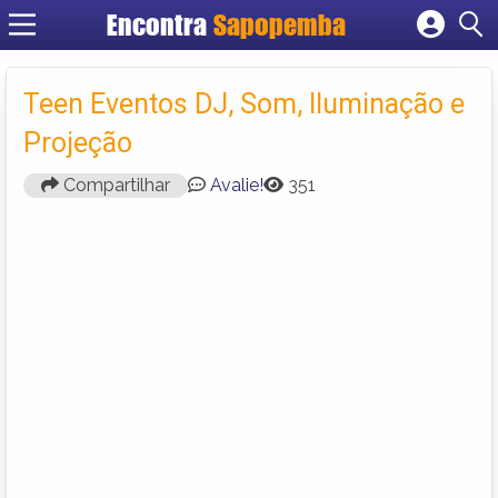
Encontra
Sapopemba
Cadastrar empresa
Fazer login
Teen Eventos DJ, Som, Iluminação e
Criar conta
Projeção
Compartilhar
Avalie!
351