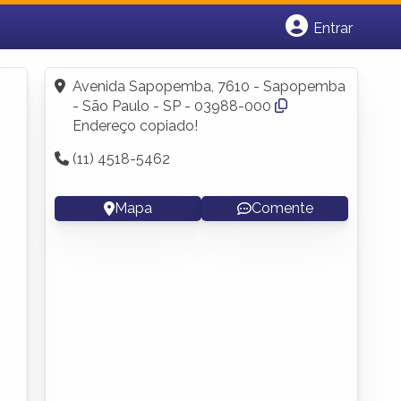
Entrar
Cadastrar empresa
Fazer login
Avenida Sapopemba, 7610 - Sapopemba
Criar conta
- São Paulo - SP - 03988-000
Endereço copiado!
(11) 4518-5462
Mapa
Comente