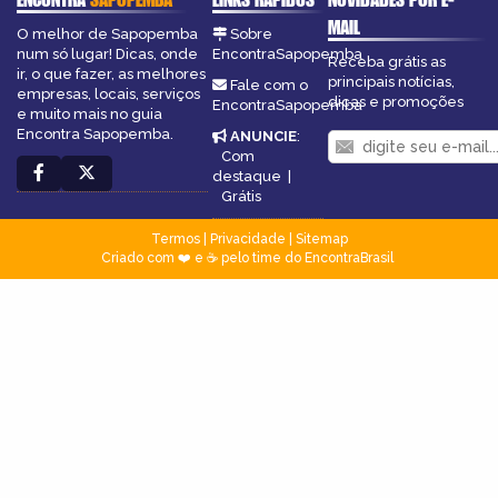
MAIL
O melhor de Sapopemba
Sobre
num só lugar! Dicas, onde
EncontraSapopemba
Receba grátis as
ir, o que fazer, as melhores
principais notícias,
Fale com o
empresas, locais, serviços
dicas e promoções
EncontraSapopemba
e muito mais no guia
Encontra Sapopemba.
ANUNCIE
:
Com
destaque
|
Grátis
Termos
|
Privacidade
|
Sitemap
Criado com ❤️ e ☕ pelo time do EncontraBrasil