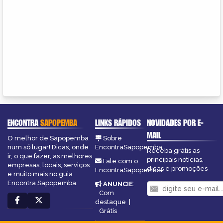
ENCONTRA
SAPOPEMBA
LINKS RÁPIDOS
NOVIDADES POR E-
MAIL
O melhor de Sapopemba
Sobre
num só lugar! Dicas, onde
EncontraSapopemba
Receba grátis as
ir, o que fazer, as melhores
principais notícias,
Fale com o
empresas, locais, serviços
dicas e promoções
EncontraSapopemba
e muito mais no guia
Encontra Sapopemba.
ANUNCIE
:
Com
destaque
|
Grátis