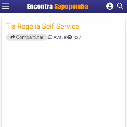
Encontra
Sapopemba
Cadastrar empresa
Fazer login
Tia Rogélia Self Service
Criar conta
Compartilhar
Avalie!
327