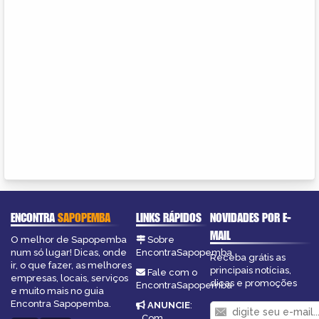
ENCONTRA
SAPOPEMBA
LINKS RÁPIDOS
NOVIDADES POR E-
MAIL
O melhor de Sapopemba
Sobre
num só lugar! Dicas, onde
EncontraSapopemba
Receba grátis as
ir, o que fazer, as melhores
principais notícias,
Fale com o
empresas, locais, serviços
dicas e promoções
EncontraSapopemba
e muito mais no guia
Encontra Sapopemba.
ANUNCIE
:
Com