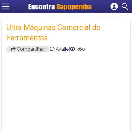
Encontra
Sapopemba
Cadastrar empresa
Fazer login
Ultra Máquinas Comercial de
Criar conta
Ferramentas
Compartilhar
Avalie!
360