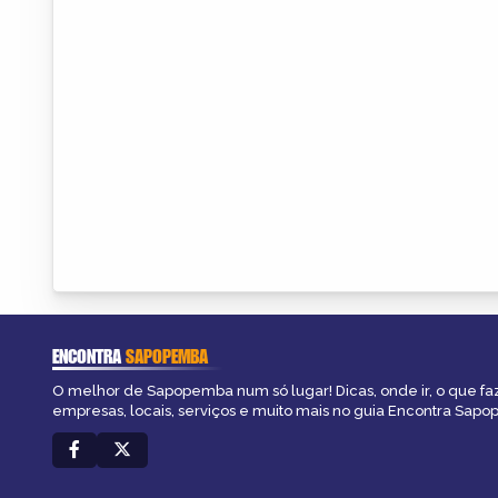
ENCONTRA
SAPOPEMBA
O melhor de Sapopemba num só lugar! Dicas, onde ir, o que fa
empresas, locais, serviços e muito mais no guia Encontra Sap