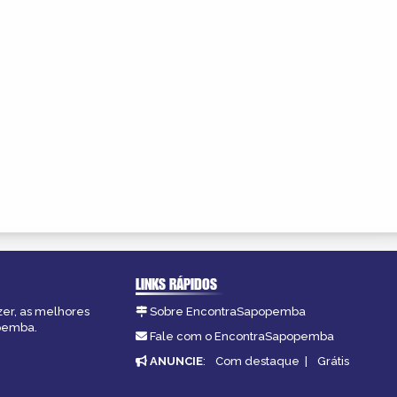
LINKS RÁPIDOS
zer, as melhores
Sobre EncontraSapopemba
opemba.
Fale com o EncontraSapopemba
ANUNCIE
:
Com destaque
|
Grátis